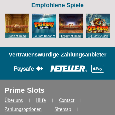
Empfohlene Spiele
Book of Dead
Big Bass Bonanza
Legacy of Dead
Big Bass Splash
Vertrauenswürdige Zahlungsanbieter
Prime Slots
Über uns
Hilfe
Contact
Zahlungsoptionen
Sitemap