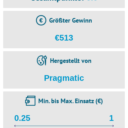
Größter Gewinn
€513
Hergestellt von
Pragmatic
Min. bis Max. Einsatz (€)
0.25
1