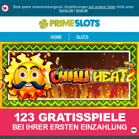
HOME
SLOTS