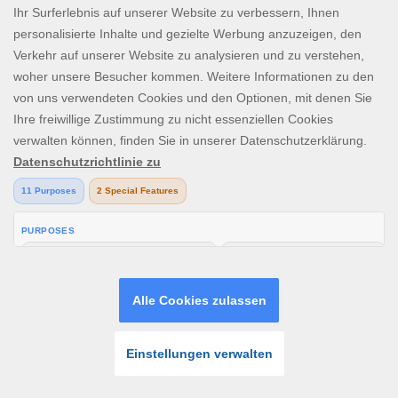
weiterleiten, mit der höchsten Vertraulichkeit
behandeln. Falls wir entdecken, oder den Verdacht
haben, dass Sie derartige Kenntnisse hatten und
nicht an uns weitergeleitet haben, behalten wir uns
das Recht vor, unsere Dienstleistungen an Sie zu
beenden.
Skill on Net Ltd. oder Dritte, die im Namen von Skill
On Net handeln, gewähren Kunden keine Kredite.
Wir überprüfen die OASIS-Datenbank regelmäßig, um
herauszufinden, ob Sie durch diesen Dienst einem
Spielverbot unterliegen. Falls Sie Ihr Konto dort
registriert haben, kann es nicht mehr für Glücksspiele
verwendet werden.
Vor der Teilnahme an einem Spiel prüfen wir über
den LUGAS-Dienst, ob Sie auf der Website eines
anderen Betreibers aktiv sind. Wenn dies der Fall ist,
wird Ihnen der Zugriff auf die Spiele verweigert, bis
SPIEL SUCHEN
AKTIONEN
SPIELEN
MENÜ