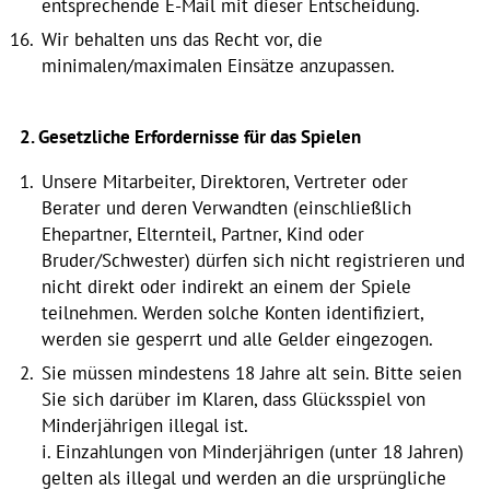
entsprechende E-Mail mit dieser Entscheidung.
Wir behalten uns das Recht vor, die
minimalen/maximalen Einsätze anzupassen.
2. Gesetzliche Erfordernisse für das Spielen
Unsere Mitarbeiter, Direktoren, Vertreter oder
Berater und deren Verwandten (einschließlich
Ehepartner, Elternteil, Partner, Kind oder
Bruder/Schwester) dürfen sich nicht registrieren und
nicht direkt oder indirekt an einem der Spiele
teilnehmen. Werden solche Konten identifiziert,
werden sie gesperrt und alle Gelder eingezogen.
Sie müssen mindestens 18 Jahre alt sein. Bitte seien
Sie sich darüber im Klaren, dass Glücksspiel von
Minderjährigen illegal ist.
i. Einzahlungen von Minderjährigen (unter 18 Jahren)
gelten als illegal und werden an die ursprüngliche