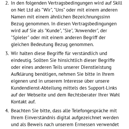
In den folgenden Vertragsbedingungen wird auf Skill
on Net Ltd als "Wir", "Uns" oder mit einem anderen
Namen mit einem ähnlichen Bezeichnungssinn
Bezug genommen. In diesen Vertragsbedingungen
wird auf Sie als "Kunde", "Sie", "Anwender", der
"Spieler" oder mit einem anderen Begriff der
gleichen Bedeutung Bezug genommen.
Wir halten diese Begriffe für verständlich und
eindeutig. Sollten Sie hinsichtlich dieser Begriffe
oder eines anderen Teils unserer Dienstleistung
Aufklärung benötigen, nehmen Sie bitte in Ihrem
eigenen und in unserem Interesse über unsere
Kundendienst-Abteilung mittels des Support-Links
auf der Webseite und dem Rechtsberater Ihrer Wahl
Kontakt auf.
Beachten Sie bitte, dass alle Telefongespräche mit
Ihrem Einverständnis digital aufgezeichnet werden
und als Beweis nach unserem Ermessen verwendet