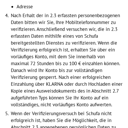
Adresse
Nach Erhalt der in 2.3 erfassten personenbezogenen
Daten bitten wir Sie, Ihre Mobiltelefonnummer zu
verifizieren. Anschließend versuchen wir, die in 2.3
erfassten Daten mithilfe eines von Schufa
bereitgestellten Dienstes zu verifizieren. Wenn die
Verifizierung erfolgreich ist, erhalten Sie über ein
vorläufiges Konto, mit dem Sie innerhalb von
maximal 72 Stunden bis zu 100 € einzahlen können.
Danach wird Ihr Konto bis zur vollständigen
Verifizierung gesperrt. Nach einer erfolgreichen
Einzahlung über KLARNA oder durch Hochladen einer
Kopie eines Ausweisdokuments des in Abschnitt 2.7
aufgeführten Typs können Sie Ihr Konto auf ein
vollständiges, nicht vorläufiges Konto aufwerten.
Wenn der Verifizierungsversuch bei Schufa nicht
erfolgreich ist, haben Sie die Möglichkeit, die in
Abschnitt 2.3 angegebenen persönlichen Daten zu