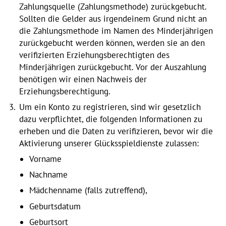
Zahlungsquelle (Zahlungsmethode) zurückgebucht.
Sollten die Gelder aus irgendeinem Grund nicht an
die Zahlungsmethode im Namen des Minderjährigen
zurückgebucht werden können, werden sie an den
verifizierten Erziehungsberechtigten des
Minderjährigen zurückgebucht. Vor der Auszahlung
benötigen wir einen Nachweis der
Erziehungsberechtigung.
Um ein Konto zu registrieren, sind wir gesetzlich
dazu verpflichtet, die folgenden Informationen zu
erheben und die Daten zu verifizieren, bevor wir die
Aktivierung unserer Glücksspieldienste zulassen:
Vorname
Nachname
Mädchenname (falls zutreffend),
Geburtsdatum
Geburtsort