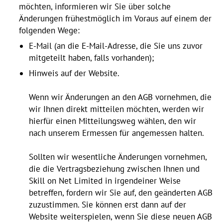
möchten, informieren wir Sie über solche
Änderungen frühestmöglich im Voraus auf einem der
folgenden Wege:
E-Mail (an die E-Mail-Adresse, die Sie uns zuvor
mitgeteilt haben, falls vorhanden);
Hinweis auf der Website.
Wenn wir Änderungen an den AGB vornehmen, die
wir Ihnen direkt mitteilen möchten, werden wir
hierfür einen Mitteilungsweg wählen, den wir
nach unserem Ermessen für angemessen halten.
Sollten wir wesentliche Änderungen vornehmen,
die die Vertragsbeziehung zwischen Ihnen und
Skill on Net Limited in irgendeiner Weise
betreffen, fordern wir Sie auf, den geänderten AGB
zuzustimmen. Sie können erst dann auf der
Website weiterspielen, wenn Sie diese neuen AGB