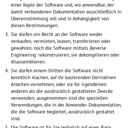
einer Kopie der Software und, wo anwendbar, der
damit verbundenen Dokumentation ausschließlich in
Übereinstimmung mit und in Abhängigkeit von
diesen Bestimmungen.
Sie dürfen ein Recht an der Software weder
verkaufen, vermieten, leasen, transferieren oder
gewähren, noch die Software mittels ‚Reverse
Engineering' rekonstruieren, sie dekompilieren oder
disassemblieren.
Sie dürfen einem Dritten die Software nicht
kenntlich machen, auf ihr basierenden Derivativen
Arbeiten vornehmen, oder sie für irgendeinen
anderen als die ausdrücklich gestatteten Zwecke
verwenden; ausgenommen sind die speziellen
Verwendungen, die in der Anwender-Dokumentation,
die die Software begleitet, ausdrücklich gestattet
sind.
Die Software ist für Sie lediglich auf einer Basis