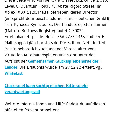
Diese Seite wird von der Skill On Net Ltd, Office 1/5297
Level G, Quantum Hous , 75, Abate Rigord Street, Ta’
Xbiex, XBX 1120, Malta, betrieben, deren Director
(entspricht dem Geschäftsführer einer deutschen GmbH)
Herr Kyriacos Kyriacou ist. Die Handelsregisternummer
(Maltese Business Registry) lautet C 50024.
Erreichbarkeit per Telefon: +356 2778 1463 und per E-
Mail: support@primeslots.de Die Skill on Net Limited
ist ein behördlich zugelassener Veranstalter von
virtuellen Automatenspielen und steht unter der
Aufsicht der
Gemeinsamen Glücksspielbehörde der
Länder
. Die Erlaubnis wurde am 29.12.22 erteilt, vgl.
WhiteList
Glücksspiel kann süchtig machen. Bitte spiele
verantwortungsvoll
Weitere Informationen und Hilfe findest du auf diesen
offiziellen Präventionsseiten: