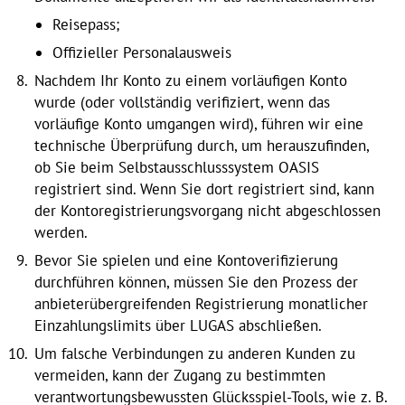
Reisepass;
Offizieller Personalausweis
Nachdem Ihr Konto zu einem vorläufigen Konto
wurde (oder vollständig verifiziert, wenn das
vorläufige Konto umgangen wird), führen wir eine
technische Überprüfung durch, um herauszufinden,
ob Sie beim Selbstausschlusssystem OASIS
registriert sind. Wenn Sie dort registriert sind, kann
der Kontoregistrierungsvorgang nicht abgeschlossen
werden.
Bevor Sie spielen und eine Kontoverifizierung
durchführen können, müssen Sie den Prozess der
anbieterübergreifenden Registrierung monatlicher
Einzahlungslimits über LUGAS abschließen.
Um falsche Verbindungen zu anderen Kunden zu
vermeiden, kann der Zugang zu bestimmten
verantwortungsbewussten Glücksspiel-Tools, wie z. B.