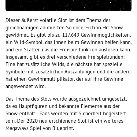
Dieser äußerst volatile Slot ist dem Thema der
gleichnamigen animierten Science-Fiction Hit-Show
gewidmet. Es gibt bis zu 117.649 Gewinnmöglichkeiten,
ein Wild-Symbol, das Ihnen beim Gewinnen helfen kann,
und ein Scatter, das die Freispielfunktion auslösen kann.
Insgesamt gibt es drei verschiedene Freispielrunden:
Eine hat zusätzliche Wilds, die nächste hat spezielle
Symbole mit zusätzlichen Auszahlungen und die andere
hat einen Gewinnmultiplikator, der auf Ihre Gewinne
angewendet wird.
Das Thema des Slots wurde ausgezeichnet umgesetzt,
da es Hauptfiguren und bekannte Elemente aus der
Show enthält - Fans werden mit Sicherheit begeistert
sein. Der 2020 neu erschienene Slot ist ein weiteres
Megaways Spiel von Blueprint.