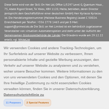
Prime Slots bietet mehr als 1.500 Echtgeld-Slots der besten
Software-Entwickler an. Durchstöbern Sie unsere Website und