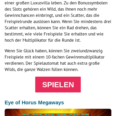
einer großen Luxusvilla leben. Zu den Bonussymbolen
des Slots gehören ein Wild, das Ihnen noch mehr
Gewinnchancen einbringt, und ein Scatter, das die
Freispielrunde auslösen kann. Wenn Sie mindestens drei
Scatter erhalten, können Sie ein Rad drehen, das
bestimmt, wie viele Freispiele Sie erhalten und wie
hoch der Multiplikator für die Runde ist.
Wenn Sie Glück haben, können Sie zweiundzwanzig
Freispiele mit einem 10-fachen Gewinnmultiplikator
verdienen. Der Spielautomat hat auch extra große
Wilds, die ganze Walzen füllen können.
SPIELEN
Eye of Horus Megaways