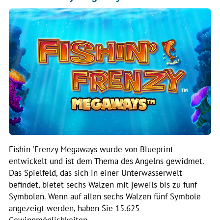
Fishin 'Frenzy Megaways wurde von Blueprint
entwickelt und ist dem Thema des Angelns gewidmet.
Das Spielfeld, das sich in einer Unterwasserwelt
befindet, bietet sechs Walzen mit jeweils bis zu fünf
Symbolen. Wenn auf allen sechs Walzen fünf Symbole
angezeigt werden, haben Sie 15.625