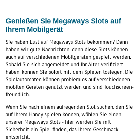
Genießen Sie Megaways Slots auf
Ihrem Mobilgerät
Sie haben Lust auf Megaways Slots bekommen? Dann
haben wir gute Nachrichten, denn diese Slots können
auch auf verschiedenen Mobilgeräten gespielt werden.
Sobald Sie sich angemeldet und Ihr Alter verifiziert
haben, können Sie sofort mit dem Spielen loslegen. Die
Spielautomaten können problemlos auf verschiedenen
mobilen Geräten genutzt werden und sind Touchscreen-
freundlich.
Wenn Sie nach einem aufregenden Slot suchen, den Sie
auf Ihrem Handy spielen können, wählen Sie einen
unserer Megaways Slots - hier werden Sie mit
Sicherheit ein Spiel finden, das Ihrem Geschmack
entspricht.