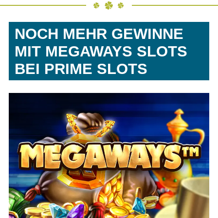
NOCH MEHR GEWINNE
MIT MEGAWAYS SLOTS
BEI PRIME SLOTS