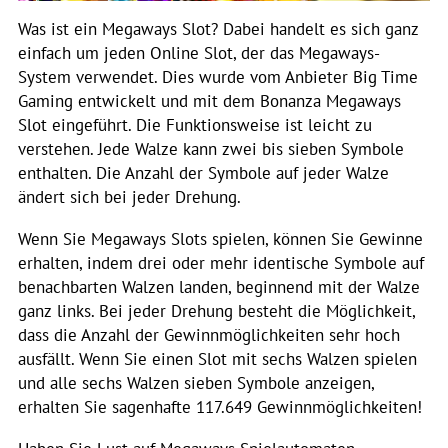
Was ist ein Megaways Slot? Dabei handelt es sich ganz
einfach um jeden Online Slot, der das Megaways-
System verwendet. Dies wurde vom Anbieter Big Time
Gaming entwickelt und mit dem Bonanza Megaways
Slot eingeführt. Die Funktionsweise ist leicht zu
verstehen. Jede Walze kann zwei bis sieben Symbole
enthalten. Die Anzahl der Symbole auf jeder Walze
ändert sich bei jeder Drehung.
Wenn Sie Megaways Slots spielen, können Sie Gewinne
erhalten, indem drei oder mehr identische Symbole auf
benachbarten Walzen landen, beginnend mit der Walze
ganz links. Bei jeder Drehung besteht die Möglichkeit,
dass die Anzahl der Gewinnmöglichkeiten sehr hoch
ausfällt. Wenn Sie einen Slot mit sechs Walzen spielen
und alle sechs Walzen sieben Symbole anzeigen,
erhalten Sie sagenhafte 117.649 Gewinnmöglichkeiten!