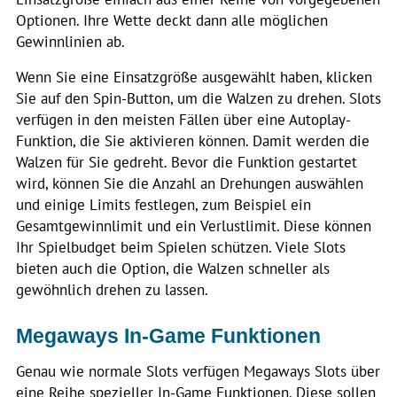
Optionen. Ihre Wette deckt dann alle möglichen
Gewinnlinien ab.
Wenn Sie eine Einsatzgröße ausgewählt haben, klicken
Sie auf den Spin-Button, um die Walzen zu drehen. Slots
verfügen in den meisten Fällen über eine Autoplay-
Funktion, die Sie aktivieren können. Damit werden die
Walzen für Sie gedreht. Bevor die Funktion gestartet
wird, können Sie die Anzahl an Drehungen auswählen
und einige Limits festlegen, zum Beispiel ein
Gesamtgewinnlimit und ein Verlustlimit. Diese können
Ihr Spielbudget beim Spielen schützen. Viele Slots
bieten auch die Option, die Walzen schneller als
gewöhnlich drehen zu lassen.
Megaways In-Game Funktionen
Genau wie normale Slots verfügen Megaways Slots über
eine Reihe spezieller In-Game Funktionen. Diese sollen