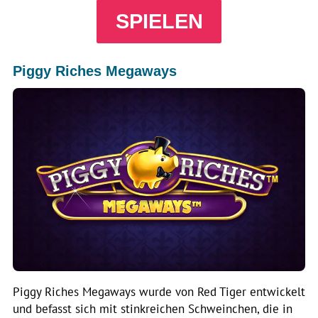
SPIELEN
Piggy Riches Megaways
Piggy Riches Megaways wurde von Red Tiger entwickelt
und befasst sich mit stinkreichen Schweinchen, die in