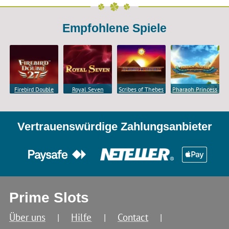
Empfohlene Spiele
Firebird Double
Royal Seven
Scribes of Thebes
Pharaoh Princess
27
- Daughter of the
Nile
Vertrauenswürdige Zahlungsanbieter
Prime Slots
Über uns
Hilfe
Contact