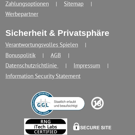
Zahlungsoptionen
Sitemap
Werbepartner
Sicherheit & Privatsphäre
Verantwortungsvolles Spielen
Bonuspolitik
AGB
Datenschutzrichtlinie
Impressum
Information Security Statement