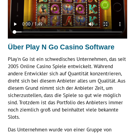
Über Play N Go Casino Software
Play'n Go ist ein schwedisches Unternehmen, das seit
2005 Online Casino Spiele entwickelt. Während
andere Entwickler sich auf Quantität konzentrieren,
dreht sich bei diesem Anbieter alles um Qualität. Aus
diesem Grund nimmt sich der Anbieter Zeit, um
sicherzustellen, dass die Spiele so gut wie möglich
sind. Trotzdem ist das Portfolio des Anbieters immer
noch ziemlich groß und beinhaltet viele bekannte
Slots.
Das Unternehmen wurde von einer Gruppe von