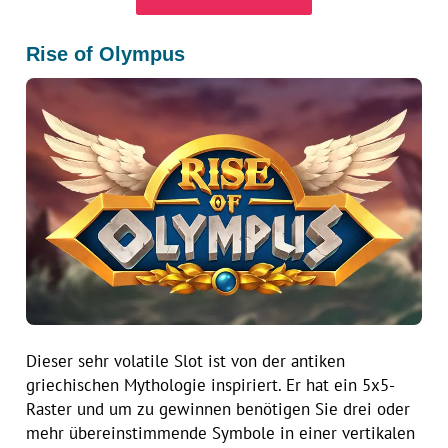
Rise of Olympus
Dieser sehr volatile Slot ist von der antiken
griechischen Mythologie inspiriert. Er hat ein 5x5-
Raster und um zu gewinnen benötigen Sie drei oder
mehr übereinstimmende Symbole in einer vertikalen