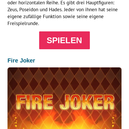
oder horizontalen Reihe. Es gibt drei Hauptfiguren:
Zeus, Poseidon und Hades. Jeder von ihnen hat seine
eigene zufällige Funktion sowie seine eigene
Freispielrunde.
SPIELEN
Fire Joker