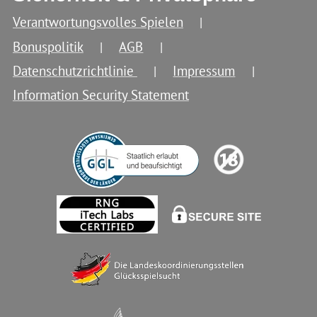
Verantwortungsvolles Spielen
Bonuspolitik
AGB
Datenschutzrichtlinie
Impressum
Information Security Statement