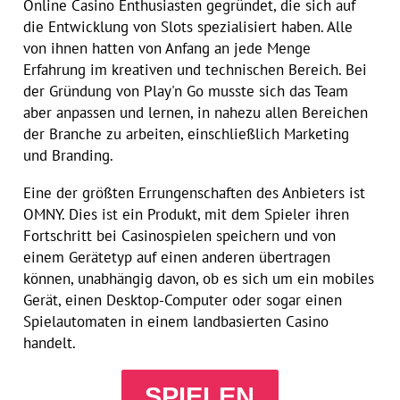
Online Casino Enthusiasten gegründet, die sich auf
die Entwicklung von Slots spezialisiert haben. Alle
von ihnen hatten von Anfang an jede Menge
Erfahrung im kreativen und technischen Bereich. Bei
der Gründung von Play'n Go musste sich das Team
aber anpassen und lernen, in nahezu allen Bereichen
der Branche zu arbeiten, einschließlich Marketing
und Branding.
Eine der größten Errungenschaften des Anbieters ist
OMNY. Dies ist ein Produkt, mit dem Spieler ihren
Fortschritt bei Casinospielen speichern und von
einem Gerätetyp auf einen anderen übertragen
können, unabhängig davon, ob es sich um ein mobiles
Gerät, einen Desktop-Computer oder sogar einen
Spielautomaten in einem landbasierten Casino
handelt.
SPIELEN