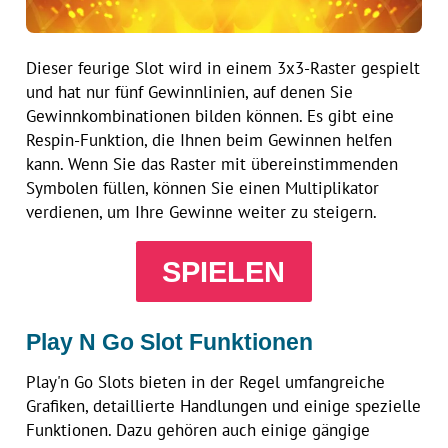
Dieser feurige Slot wird in einem 3x3-Raster gespielt
und hat nur fünf Gewinnlinien, auf denen Sie
Gewinnkombinationen bilden können. Es gibt eine
Respin-Funktion, die Ihnen beim Gewinnen helfen
kann. Wenn Sie das Raster mit übereinstimmenden
Symbolen füllen, können Sie einen Multiplikator
verdienen, um Ihre Gewinne weiter zu steigern.
SPIELEN
Play N Go Slot Funktionen
Play'n Go Slots bieten in der Regel umfangreiche
Grafiken, detaillierte Handlungen und einige spezielle
Funktionen. Dazu gehören auch einige gängige