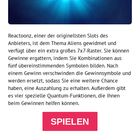
Reactoonz, einer der originellsten Slots des
Anbieters, ist dem Thema Aliens gewidmet und
verfügt über ein extra großes 7x7-Raster. Sie können
Gewinne ergattern, indem Sie Kombinationen aus
fünf übereinstimmenden Symbolen bilden. Nach
einem Gewinn verschwinden die Gewinnsymbole und
werden ersetzt, sodass Sie eine weitere Chance
haben, eine Auszahlung zu erhalten. Außerdem gibt
es vier spezielle Quantum-Funktionen, die Ihnen
beim Gewinnen helfen können.
SPIELEN