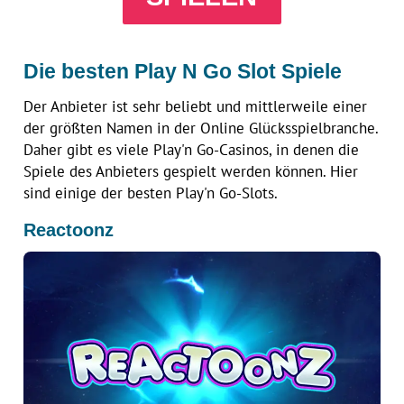
Die besten Play N Go Slot Spiele
Der Anbieter ist sehr beliebt und mittlerweile einer
der größten Namen in der Online Glücksspielbranche.
Daher gibt es viele Play'n Go-Casinos, in denen die
Spiele des Anbieters gespielt werden können. Hier
sind einige der besten Play'n Go-Slots.
Reactoonz