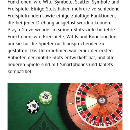
Funktionen, wie Wild-Symbole, Scatter-Symbole und
Freispiele. Einige Slots haben mehrere verschiedene
Freispielrunden sowie einige zufällige Funktionen,
die bei jeder Drehung ausgelöst werden können.
Play'n Go verwendet in seinen Slots viele beliebte
Funktionen, wie Freispiele, Wilds und Bonusrunden,
um sie für die Spieler noch ansprechender zu
gestalten. Das Unternehmen war einer der ersten
Anbieter, der mobile Slots entwickelt hat, und alle
neueren Spiele sind mit Smartphones und Tablets
kompatibel.