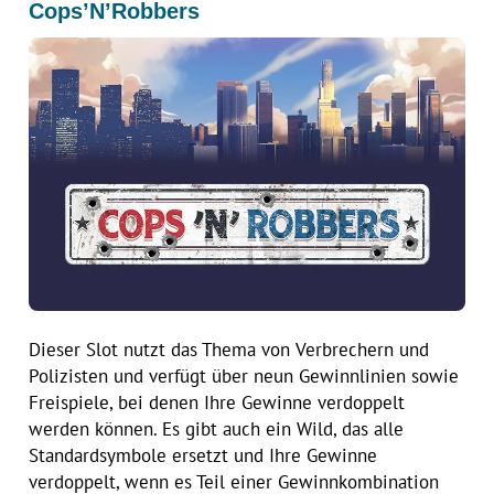
Cops’N’Robbers
Dieser Slot nutzt das Thema von Verbrechern und
Polizisten und verfügt über neun Gewinnlinien sowie
Freispiele, bei denen Ihre Gewinne verdoppelt
werden können. Es gibt auch ein Wild, das alle
Standardsymbole ersetzt und Ihre Gewinne
verdoppelt, wenn es Teil einer Gewinnkombination