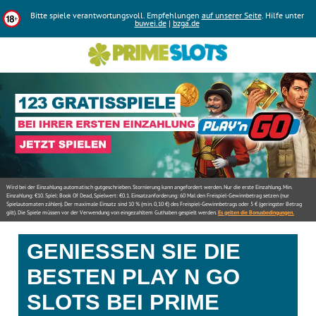
Wird bei der Einzahlung automatisch gutgeschrieben. Stornierung kann angefordert werden. Nur die erste Einzahlung. Min.
Einzahlung: €10. Spiel: Book Of Dead, Spielwert: €0.1. Einsatzanforderung: 60 Mal den Freispiel-Gewinnbetrag setzen (nur
Spielautomaten zählen). Der maximale Einsatz sind 10 % (min. 0,10 €) des Freispiel-Gewinnbetrags oder 5 € (geringster Betrag
gilt). Die Spiele müssen vor der Verwendung von eingezahltem Guthaben gespielt werden.
Es gelten die Bonusbedingungen.
GENIESSEN SIE DIE B
ESTEN PLAY N GO S
LOTS BEI PRIME S