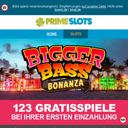
HOME
SLOTS