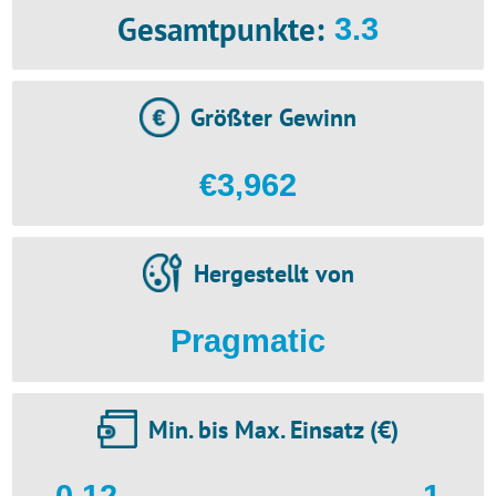
Gesamtpunkte
:
3.3
Größter Gewinn
€3,962
Hergestellt von
Pragmatic
Min. bis Max. Einsatz (€)