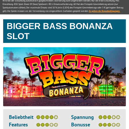
Wird bei der Einzahlung automatisch gutgeschrieben. Stornierung kann angefordert werden. Nur die erste Einzahlung. Min.
Einzahlung: €10. Spiel: Book Of Dead, Spielwert: €0.1. Einsatzanforderung: 60 Mal den Freispiel-Gewinnbetrag setzen (nur
Spielautomaten zählen). Der maximale Einsatz sind 10 % (min. 0,10 €) des Freispiel-Gewinnbetrags oder 5 € (geringster Betrag
gilt). Die Spiele müssen vor der Verwendung von eingezahltem Guthaben gespielt werden.
Es gelten die Bonusbedingungen.
BIGGER BASS BONANZA
SLOT
Beliebtheit
Spannung
Features
Bonusse