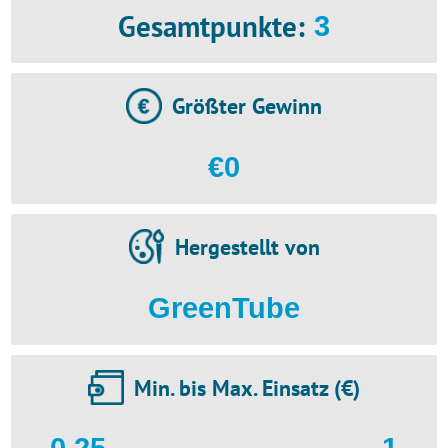
Gesamtpunkte
:
3
Größter Gewinn
€0
Hergestellt von
GreenTube
Min. bis Max. Einsatz (€)