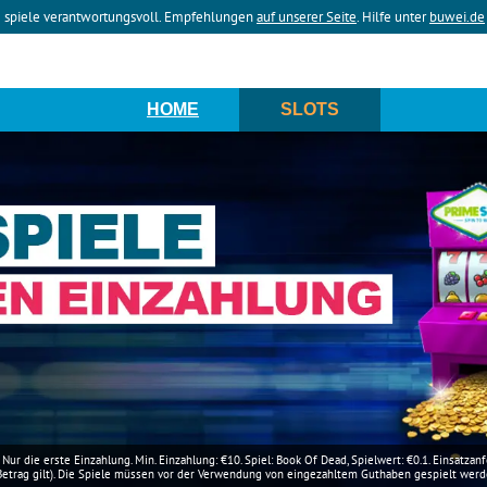
HOME
SLOTS
ur die erste Einzahlung. Min. Einzahlung: €10. Spiel: Book Of Dead, Spielwert: €0.1. Einsatza
 Betrag gilt). Die Spiele müssen vor der Verwendung von eingezahltem Guthaben gespielt wer