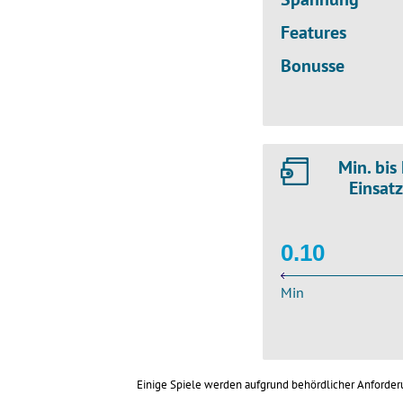
Features
Bonusse
Min. bis
Einsatz
0.10
Min
Einige Spiele werden aufgrund behördlicher Anforder