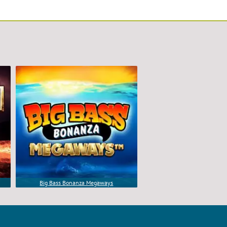
Big Bass Bonanza Megaways