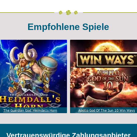
Empfohlene Spiele
The Guardian God: Heimdalls Horn
Apollo God Of The Sun 10 Win Ways
Vertrauenswürdige Zahlungsanbieter