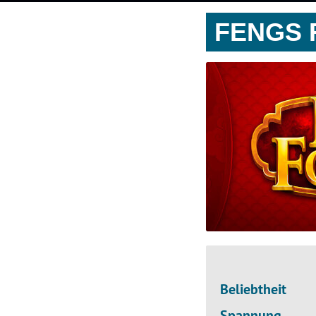
FENGS 
Beliebtheit
Spannung