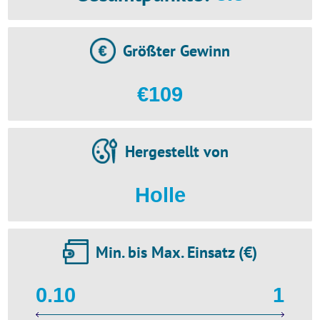
Größter Gewinn
€109
Hergestellt von
Holle
Min. bis Max. Einsatz (€)
0.10
1