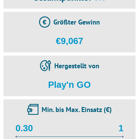
Größter Gewinn
€9,067
Hergestellt von
Play'n GO
Min. bis Max. Einsatz (€)
0.30
1