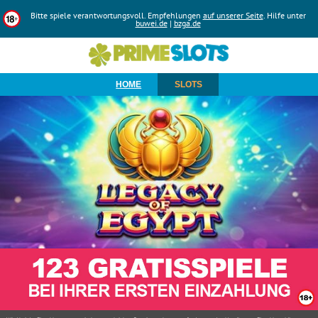
HOME
SLOTS