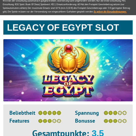
Wird bei der Einzahlung automatisch gutgeschrieben. Stornierung kann angefordert werden. Nur die erste Einzahlung. Min.
Einzahlung: €10. Spiel: Book Of Dead, Spielwert: €0.1. Einsatzanforderung: 60 Mal den Freispiel-Gewinnbetrag setzen (nur
Spielautomaten zählen). Der maximale Einsatz sind 10 % (min. 0,10 €) des Freispiel-Gewinnbetrags oder 5 € (geringster Betrag
gilt). Die Spiele müssen vor der Verwendung von eingezahltem Guthaben gespielt werden.
Es gelten die Bonusbedingungen.
LEGACY OF EGYPT SLOT
Beliebtheit
Spannung
Features
Bonusse
Gesamtpunkte
:
3.5