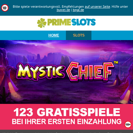
HOME
SLOTS