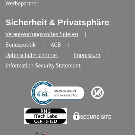
Werbepartner
Sicherheit & Privatsphäre
Verantwortungsvolles Spielen
Bonuspolitik
AGB
Datenschutzrichtlinie
Impressum
Information Security Statement