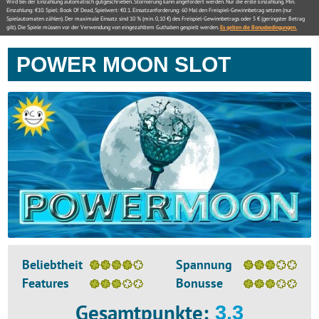
Wird bei der Einzahlung automatisch gutgeschrieben. Stornierung kann angefordert werden. Nur die erste Einzahlung. Min.
Einzahlung: €10. Spiel: Book Of Dead, Spielwert: €0.1. Einsatzanforderung: 60 Mal den Freispiel-Gewinnbetrag setzen (nur
Spielautomaten zählen). Der maximale Einsatz sind 10 % (min. 0,10 €) des Freispiel-Gewinnbetrags oder 5 € (geringster Betrag
gilt). Die Spiele müssen vor der Verwendung von eingezahltem Guthaben gespielt werden.
Es gelten die Bonusbedingungen.
POWER MOON SLOT
Beliebtheit
Spannung
Features
Bonusse
Gesamtpunkte
:
3.3