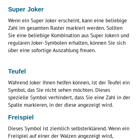
Super Joker
Wenn ein Super Joker erscheint, kann eine beliebige
Zahl im gesamten Raster markiert werden. Sollten
Sie eine beliebige Kombination aus Super Jokern und
regulären Joker-Symbolen erhalten, können Sie sich
über eine sofortige Auszahlung freuen.
Teufel
Während Joker Ihnen helfen können, ist der Teufel ein
Symbol, das Sie nicht sehen möchten. Dieses
spezielle Symbol verhindert, dass Sie eine Zahl in der
Spalte markieren, in der diese angezeigt wird.
Freispiel
Dieses Symbol ist ziemlich selbsterklärend. Wenn ein
Freispiel auf einer der Walzen angezeigt wird,