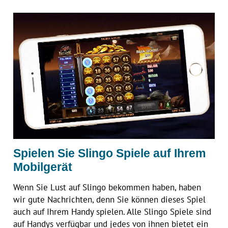
Spielen Sie Slingo Spiele auf Ihrem
Mobilgerät
Wenn Sie Lust auf Slingo bekommen haben, haben
wir gute Nachrichten, denn Sie können dieses Spiel
auch auf Ihrem Handy spielen. Alle Slingo Spiele sind
auf Handys verfügbar und jedes von ihnen bietet ein