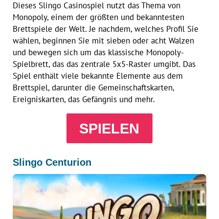
Dieses Slingo Casinospiel nutzt das Thema von
Monopoly, einem der größten und bekanntesten
Brettspiele der Welt. Je nachdem, welches Profil Sie
wählen, beginnen Sie mit sieben oder acht Walzen
und bewegen sich um das klassische Monopoly-
Spielbrett, das das zentrale 5x5-Raster umgibt. Das
Spiel enthält viele bekannte Elemente aus dem
Brettspiel, darunter die Gemeinschaftskarten,
Ereigniskarten, das Gefängnis und mehr.
SPIELEN
Slingo Centurion