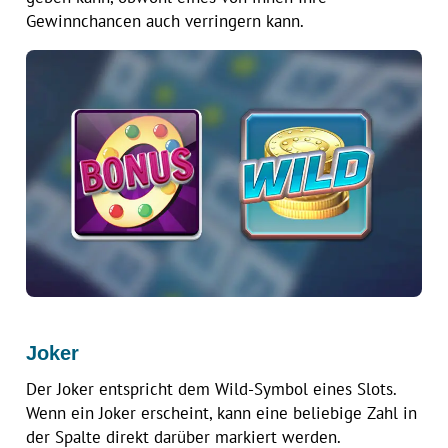
Gewinnchancen auch verringern kann.
Joker
Der Joker entspricht dem Wild-Symbol eines Slots.
Wenn ein Joker erscheint, kann eine beliebige Zahl in
der Spalte direkt darüber markiert werden.