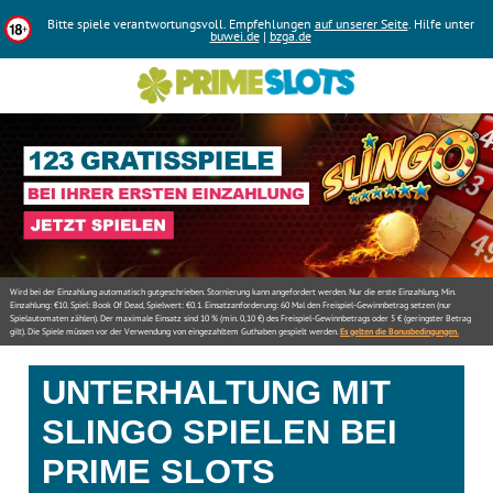
Wird bei der Einzahlung automatisch gutgeschrieben. Stornierung kann angefordert werden. Nur die erste Einzahlung. Min.
Einzahlung: €10. Spiel: Book Of Dead, Spielwert: €0.1. Einsatzanforderung: 60 Mal den Freispiel-Gewinnbetrag setzen (nur
Spielautomaten zählen). Der maximale Einsatz sind 10 % (min. 0,10 €) des Freispiel-Gewinnbetrags oder 5 € (geringster Betrag
gilt). Die Spiele müssen vor der Verwendung von eingezahltem Guthaben gespielt werden.
Es gelten die Bonusbedingungen.
UNTERHALTUNG MIT
SLINGO SPIELEN BEI
PRIME SLOTS