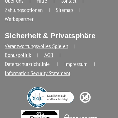
Über uns
Hilfe
Contact
Zahlungsoptionen
Sitemap
Werbepartner
Sicherheit & Privatsphäre
Verantwortungsvolles Spielen
Bonuspolitik
AGB
Datenschutzrichtlinie
Impressum
Information Security Statement