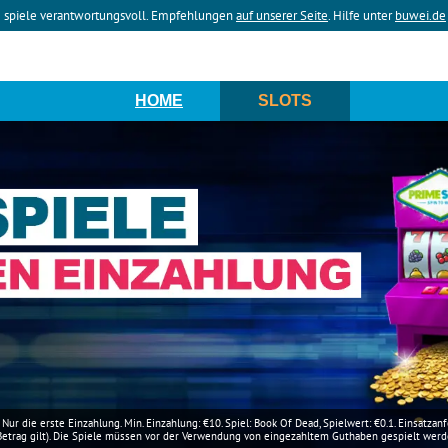
HOME
SLOTS
ur die erste Einzahlung. Min. Einzahlung: €10. Spiel: Book Of Dead, Spielwert: €0.1. Einsatza
 Betrag gilt). Die Spiele müssen vor der Verwendung von eingezahltem Guthaben gespielt wer