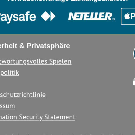
rheit & Privatsphäre
twortungsvolles Spielen
politik
schutzrichtlinie
essum
mation Security Statement