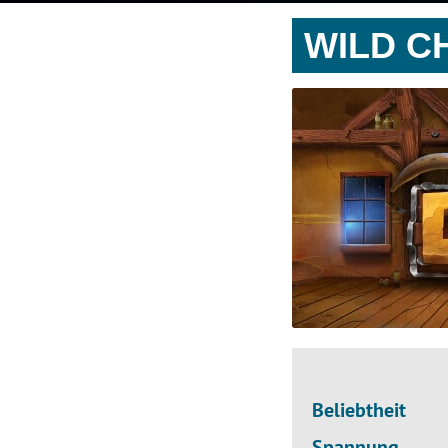
WILD C
Beliebtheit
Spannung