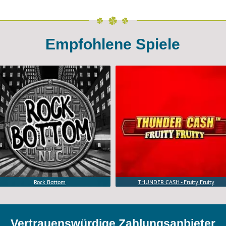
Empfohlene Spiele
Rock Bottom
THUNDER CASH - Fruity Fruity
Vertrauenswürdige Zahlungsanbieter