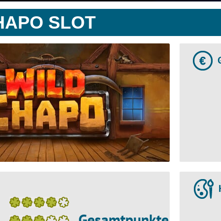
HAPO SLOT
Gesamtpunkte