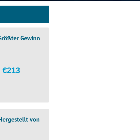
Größter Gewinn
€213
Hergestellt von