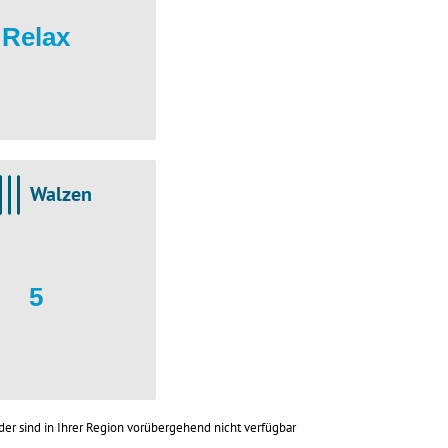
Relax
Walzen
5
r sind in Ihrer Region vorübergehend nicht verfügbar